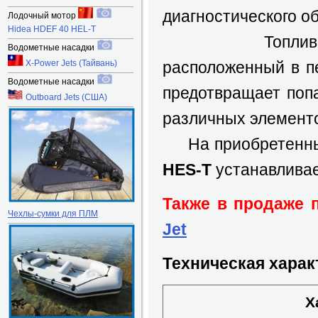
диагностического о
Лодочный мотор
Hidea HDEF 40 HEL-T
Топливный ф
Водометные насадки
X-Power Jets (Тайвань)
расположенный в пе
Водометные насадки
предотвращает поп
Outboard Jets (США)
различных элементо
На приобретенный
HES-T
устанавливае
Также в продаже 
Чехлы-сумки для ПЛМ
Jet
Техническая харак
Х