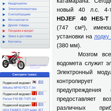
катамарана. Сегод
Квадроциклы
новый 40 л.с. 4
Электрогенераторы
Снегоуборщики
HDJEF 40 HES-T
Мотозапчасти
Другие товары
(747 см³), имею
Продажа в кредит
установки на
лодку
Заказ и доставка
Контакты
(380 мм).
Мозгом всей с
водомета служит э
Электронный мод
Смотрите также:
контролируе
Подвесной водомет
Mikatsu MF40 FES-T Jet
предупреждения
Подвесной водомет
предоставляет во
Parsun F40 BE-T-EFI Jet
Подвесной водомет
различных пр
HDX F40BES-T-EFI water JET