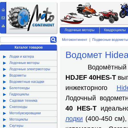
Лодочные моторы
Квадроциклы
Мотоконтинент
Подвесные водометы
Каталог товаров
Водомет Hide
Лодки и катера
Лодочные моторы
Водомётный л
Лодочные электрмоторы
Водометы
HDJEF 40HES-T
вып
Водометные насадки
инжекторного
Hi
Болотоходы
Гидроциклы
Лодочный водоме
Садовая техника
40 HES-T
идеально
Снегоходы
Мотобуксировщики
лодки
(400-450 см),
Мотоциклы
Скутеры