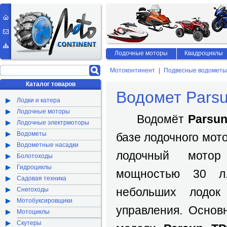
Лодочные моторы
Квадроциклы
Мотоконтинент
Подвесные водометы
Каталог товаров
Водомет Pars
Лодки и катера
Лодочные моторы
Водомёт
Parsu
Лодочные электрмоторы
Водометы
базе лодочного мот
Водометные насадки
лодочный мот
Болотоходы
Гидроциклы
мощностью 30 л.
Садовая техника
небольших лодок
Снегоходы
Мотобуксировщики
управления. Основ
Мотоциклы
Скутеры