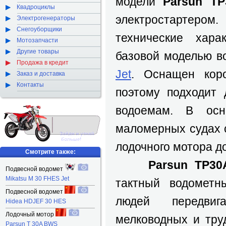
модели
Parsun T
Квадроциклы
электростарте
Электрогенераторы
Снегоуборщики
технические хара
Мотозапчасти
Другие товары
базовой моделью в
Продажа в кредит
Jet
. Оснащен коро
Заказ и доставка
Контакты
поэтому подходит
водоемам. В осн
маломерных судах 
лодочного мотора до
Смотрите также:
Parsun TP30
Подвесной водомет
Mikatsu M 30 FHES Jet
тактный водометн
Подвесной водомет
людей передви
Hidea HDJEF 30 HES
Лодочный мотор
мелководных и тру
Parsun T 30A BWS