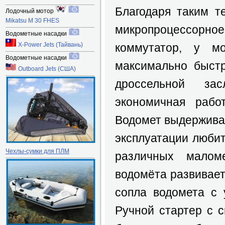
Благодаря таким т
Лодочный мотор
Mikatsu M 30 FHES
микропроцессорное
Водометные насадки
X-Power Jets (Тайвань)
коммутатор, у мо
Водометные насадки
максимально быст
Outboard Jets (США)
дроссельной з
экономичная рабо
Водомет выдержива
эксплуатации люби
Чехлы-сумки для ПЛМ
различных маломе
водомёта развивает
сопла водомета с 
Ручной стартер с 