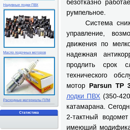
безотказно работа
Надувные лодки ПВХ
румпельное.
Система снижени
управление, воз
движения по мелко
Масло лодочных моторов
надежная антикор
продлить срок с
технического обс
мотор
Parsun TP 
лодки ПВХ
(350-420
Расходные материалы ПЛМ
катамарана. Сегод
Статистика
2-тактный водоме
имеющий модифика