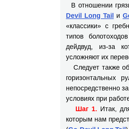
В отношении грязи
Devil Long Tail
и
G
«классики» с греб
типов болотоходо
дейдвуд, из-за к
усложняют их перев
Следует также обр
горизонтальных ру
непосредственно за
условиях при работе
Шаг 1.
Итак, дл
которым нам предс