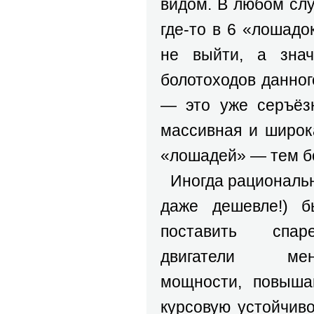
видом. В любом сл
где-то в 6 «лошадо
не выйти, а знач
болотоходов данного
— это уже серъёзн
массивная и широка
«лошадей» — тем б
Иногда рациональн
даже дешевле!) б
поставить спар
двигатели мен
мощности, повыш
курсовую устойчиво