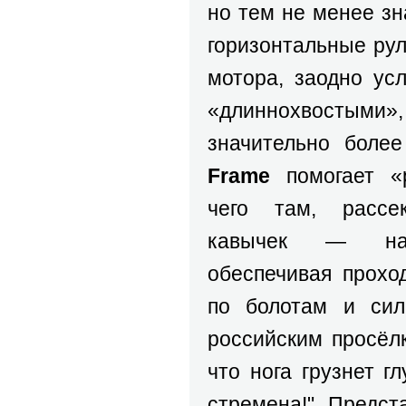
но тем не менее зн
горизонтальные ру
мотора, заодно ус
«длиннохвостыми», 
значительно боле
Frame
помогает 
чего там, рассе
кавычек — нас
обеспечивая прохо
по болотам и сил
российским просёлк
что нога грузнет г
стремена!" Предст