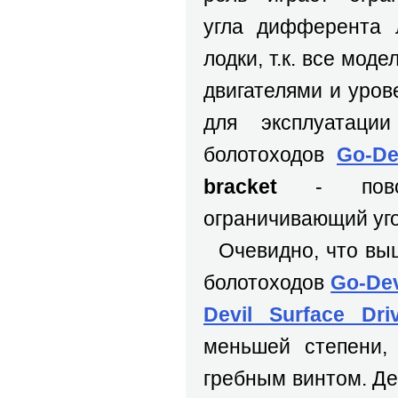
угла дифферента л
лодки, т.к. все мод
двигателями и уро
для эксплуатации
болотоходов
Go-De
bracket
- повор
ограничивающий уго
Очевидно, что выш
болотоходов
Go-Dev
Devil Surface Dri
меньшей степени,
гребным винтом. Дей