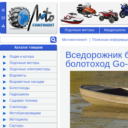
Лодочные моторы
Квадроциклы
Мотоконтинент
Полезная информац
Каталог товаров
Вседорожник 
Лодки и катера
болотоход Go-
Лодочные моторы
Лодочные электрмоторы
Водометы
Водометные насадки
Болотоходы
Гидроциклы
Садовая техника
Снегоходы
Мотобуксировщики
Мотоциклы
Скутеры