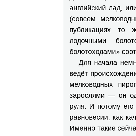
английский лад, ил
(совсем мелководн
публикациях то 
лодочными боло
болотоходами» соот
Для начала немно
ведёт происхождени
мелководных пиро
зарослями — он од
руля. И потому ег
равновесии, как ка
Именно такие сейча