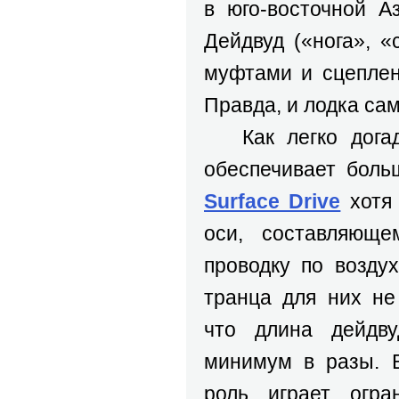
в юго-восточной А
Дейдвуд («нога», «
муфтами и сцеплен
Правда, и лодка са
Как легко догад
обеспечивает боль
Surface Drive
хотя 
оси, составляюще
проводку по возду
транца для них не
что длина дейдв
минимум в разы. 
роль играет огран