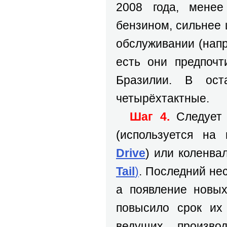
2008 года, мене
бензином, сильнее 
обслуживании (напр
есть они предпочт
Бразилии. В ос
четырёхтактные.
Шаг 4.
Следует 
(используется на
Drive
) или коленва
Tail
)
. Последний не
а появление новы
повысило срок их 
ведущих произво