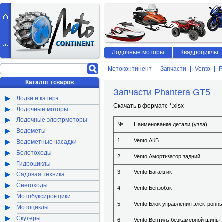
Лодочные моторы
Квадроциклы
Мотоконтинент
Запчасти
Vento
P
Каталог товаров
Запчасти Phantera GT5
Лодки и катера
Скачать в формате *.xlsx
Лодочные моторы
Лодочные электрмоторы
№
Наименование детали (узла)
Водометы
1
Vento АКБ
Водометные насадки
Болотоходы
2
Vento Амортизатор задний
Гидроциклы
3
Vento Багажник
Садовая техника
Снегоходы
4
Vento Бензобак
Мотобуксировщики
5
Vento Блок управления электронн
Мотоциклы
Скутеры
6
Vento Вентиль безкамерной шины