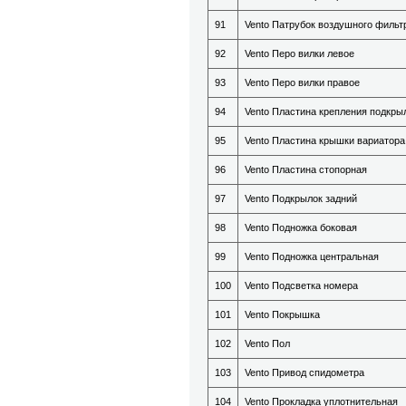
91
Vento Патрубок воздушного фильт
92
Vento Перо вилки левое
93
Vento Перо вилки правое
94
Vento Пластина крепления подкры
95
Vento Пластина крышки вариатора
96
Vento Пластина стопорная
97
Vento Подкрылок задний
98
Vento Подножка боковая
99
Vento Подножка центральная
100
Vento Подсветка номера
101
Vento Покрышка
102
Vento Пол
103
Vento Привод спидометра
104
Vento Прокладка уплотнительная