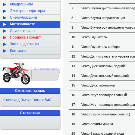
Квадроциклы
7
Vento Втулка дистанционная перед
Электрогенераторы
Снегоуборщики
8
Vento Втулка направляющая
Мотозапчасти
9
Vento Втулка оси переднего колес
Другие товары
Продажа в кредит
10
Vento Глушитель
Заказ и доставка
11
Vento Глушитель в сборе
Контакты
12
Vento Датчик указателя уровня то
13
Vento Диск колесный задний
14
Vento Диск колесный передний
15
Vento Диск тормозной
Смотрите также:
16
Vento Жгут проводов главный
Снегоход Ямаха Викинг 540
17
Vento Жгут проводов передней фа
Статистика
18
Vento Замок зажигания (компл.)
19
Vento Защита днища
20
Vento Зеркало заднего вида