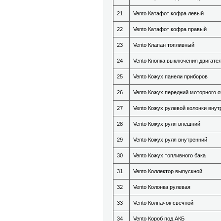
21
Vento Катафот кофра левый
22
Vento Катафот кофра правый
23
Vento Клапан топливный
24
Vento Кнопка выключения двигате
25
Vento Кожух панели приборов
26
Vento Кожух передний моторного о
27
Vento Кожух рулевой колонки внут
28
Vento Кожух руля внешний
29
Vento Кожух руля внутренний
30
Vento Кожух топливного бака
31
Vento Коллектор выпускной
32
Vento Колонка рулевая
33
Vento Колпачок свечной
34
Vento Короб под АКБ