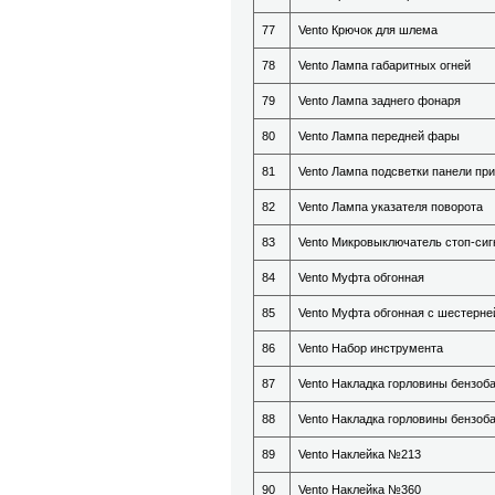
77
Vento Крючок для шлема
78
Vento Лампа габаритных огней
79
Vento Лампа заднего фонаря
80
Vento Лампа передней фары
81
Vento Лампа подсветки панели пр
82
Vento Лампа указателя поворота
83
Vento Микровыключатель стоп-сиг
84
Vento Муфта обгонная
85
Vento Муфта обгонная с шестерне
86
Vento Набор инструмента
87
Vento Накладка горловины бензоб
88
Vento Накладка горловины бензоба
89
Vento Наклейка №213
90
Vento Наклейка №360