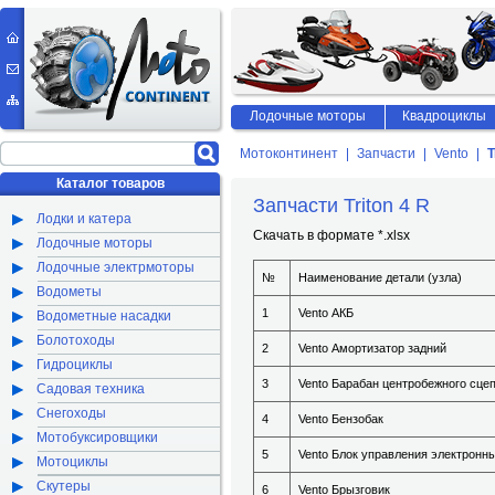
Лодочные моторы
Квадроциклы
Мотоконтинент
Запчасти
Vento
T
Каталог товаров
Запчасти Triton 4 R
Лодки и катера
Скачать в формате *.xlsx
Лодочные моторы
Лодочные электрмоторы
№
Наименование детали (узла)
Водометы
1
Vento АКБ
Водометные насадки
Болотоходы
2
Vento Амортизатор задний
Гидроциклы
3
Vento Барабан центробежного сце
Садовая техника
Снегоходы
4
Vento Бензобак
Мотобуксировщики
5
Vento Блок управления электронн
Мотоциклы
Скутеры
6
Vento Брызговик