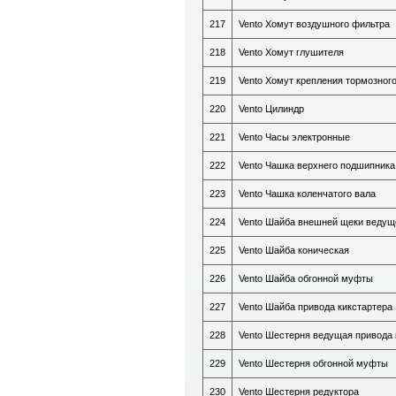
217
Vento Хомут воздушного фильтра
218
Vento Хомут глушителя
219
Vento Хомут крепления тормозног
220
Vento Цилиндр
221
Vento Часы электронные
222
Vento Чашка верхнего подшипника
223
Vento Чашка коленчатого вала
224
Vento Шайба внешней щеки ведущ
225
Vento Шайба коническая
226
Vento Шайба обгонной муфты
227
Vento Шайба привода кикстартера
228
Vento Шестерня ведущая привода 
229
Vento Шестерня обгонной муфты
230
Vento Шестерня редуктора