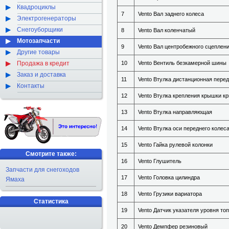
Квадроциклы
7
Vento Вал заднего колеса
Электрогенераторы
Снегоуборщики
8
Vento Вал коленчатый
Мотозапчасти
9
Vento Вал центробежного сцеплен
Другие товары
Продажа в кредит
10
Vento Вентиль безкамерной шины
Заказ и доставка
11
Vento Втулка дистанционная перед
Контакты
12
Vento Втулка крепления крышки к
13
Vento Втулка направляющая
14
Vento Втулка оси переднего колес
15
Vento Гайка рулевой колонки
Смотрите также:
16
Vento Глушитель
Запчасти для снегоходов
17
Vento Головка цилиндра
Ямаха
18
Vento Грузики вариатора
Статистика
19
Vento Датчик указателя уровня то
20
Vento Демпфер резиновый