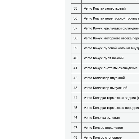
35
Vento Клапан лепестковый
36
Vento Клапан перепускной тормоз
37
Vento Кожух крыльчатки охлажден
38
Vento Кожух моторного отсека пер
39
Vento Кожух рулевой колонки внут
40
Vento Кожух руля нижний
41
Vento Кожух системы охлаждения
42
Vento Коллектор впускной
43
Vento Коллектор выпускной
44
Vento Колодки тормозные задние (
45
Vento Колодки тормозные передние
46
Vento Колонка рулевая
47
Vento Кольцо поршневое
48
Vento Кольцо стопорное