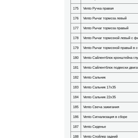
175
Vento Ручка правая
176
Vento Рычаг тормоза левый
177
Vento Рычаг тормоза правый
178
Vento Рычаг тормозной левый с ф
179
Vento Рычаг тормозной правый в 
180
Vento Сайлентблок кронштейна гл
181
Vento Сайлентблок подвески двига
182
Vento Сальник
183
Vento Сальник 17х35
184
Vento Сальник 22х35
185
Vento Свеча зажигания
186
Vento Сигнализация в сборе
187
Vento Сиденье
188
Vento Спойлер задний