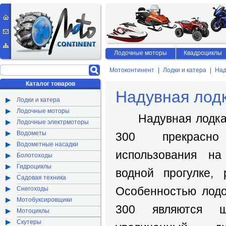
Лодочные моторы
Квадроциклы
Мотоконтинент
Лодки и катера
Над
Каталог товаров
Надувная лод
Лодки и катера
Лодочные моторы
Надувная лодка
Лодочные электрмоторы
Водометы
300 прекрасн
Водометные насадки
использования на
Болотоходы
Гидроциклы
водной прогулке, 
Садовая техника
Особенностью лод
Снегоходы
Мотобуксировщики
300 являются ш
Мотоциклы
Скутеры