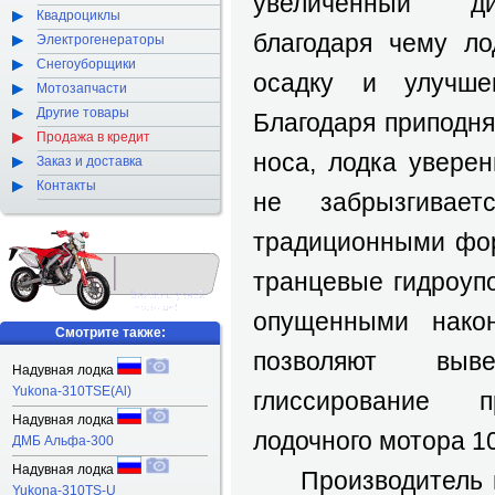
увеличенный ди
Квадроциклы
благодаря чему л
Электрогенераторы
Снегоуборщики
осадку и улучшен
Мотозапчасти
Другие товары
Благодаря приподн
Продажа в кредит
носа, лодка уверен
Заказ и доставка
Контакты
не забрызгивае
традиционными фо
транцевые гидроупо
опущенными након
Смотрите также:
позволяют вы
Надувная лодка
Yukona-310TSE(Al)
глиссирование п
Надувная лодка
лодочного мотора 10
ДМБ Альфа-300
Надувная лодка
Производитель н
Yukona-310TS-U