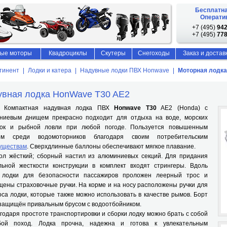
Бесплатна
Оператив
+7 (495)
942
+7 (495)
778
ые моторы
Квадроциклы
Скутеры
Снегоходы
Заказ и достав
тинент
Лодки и катера
Надувные лодки ПВХ Honwave
Моторная лодка
увная лодка HonWave T30 AE2
актная надувная лодка ПВХ
Honwave T30
AE2 (Honda) с
ниевым днищем прекрасно подходит для отдыха на воде, морских
лок и рыбной ловли при любой погоде. Пользуется повышенным
ом среди водомоторников благодаря своим потребительским
уществам
. Сверхдлинные баллоны обеспечивают мягкое плавание.
ёсткий; сборный настил из алюминиевых секций. Для придания
льной жесткости конструкции в комплект входят стрингеры. Вдоль
 лодки для безопасности пассажиров проложен леерный трос и
ены страховочные ручки. На корме и на носу расположены ручки для
са лодки, которые также можно использовать в качестве рымов. Борт
защищён привальным брусом с водоотбойником.
даря простоте транспортировки и сборки лодку можно брать с собой
ой поход. Лодка прочна, надежна и готова к увлекательным