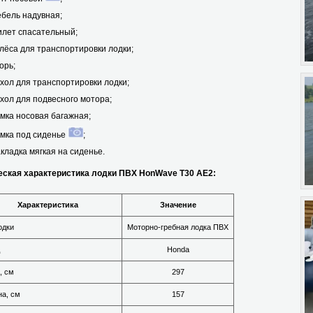
бель надувная;
лет спасательный;
лёса для транспортировки лодки;
орь;
хол для транспортировки лодки;
хол для подвесного мотора;
мка носовая багажная;
мка под сиденье
;
кладка мягкая на сиденье.
кая характеристика лодки ПВХ HonWave T30 AE2:
Характеристика
Значение
одки
Моторно-гребная лодка ПВХ
Honda
, см
297
а, см
157