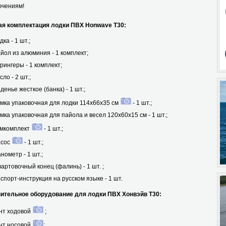
ючениям!
ая комплектация лодки ПВХ Honwave T30:
дка - 1 шт.;
йол из алюминия - 1 комплект;
рингеры - 1 комплект;
сло - 2 шт.;
денье жесткое (банка) - 1 шт.;
мка упаковочная для лодки 114х66х35 см
- 1 шт.;
мка упаковочная для пайола и весел 120х60х15 см - 1 шт.;
мкомплект
- 1 шт.;
асос
- 1 шт.;
нометр - 1 шт.;
артовочный конец (фалинь) - 1 шт. ;
спорт-инструкция на русском языке - 1 шт.
ельное оборудование для лодки ПВХ Хонвэйв Т30:
нт ходовой
;
нт носовой
;