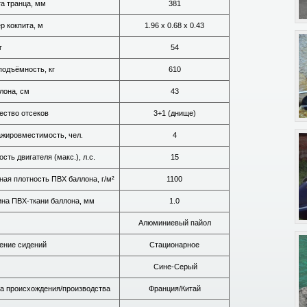
а транца, мм
381
р кокпита, м
1.96 х 0.68 х 0.43
г
54
подъёмность, кг
610
лона, см
43
ество отсеков
3+1 (днище)
жировместимость, чел.
4
сть двигателя (макс.), л.с.
15
ная плотность ПВХ баллона, г/м²
1100
на ПВХ-ткани баллона, мм
1.0
Алюминиевый пайол
ение сидений
Стационарное
Сине-Серый
а происхождения/производства
Франция/Китай