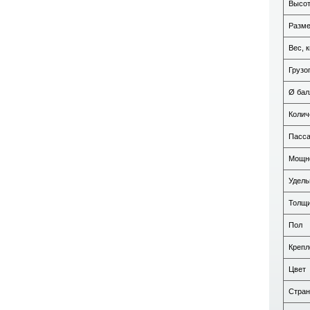
Высот
Разме
Вес, к
Грузо
Ø бал
Колич
Пасса
Мощно
Удель
Толщи
Пол
Крепл
Цвет
Стран