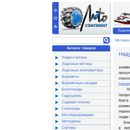
Лодочн
Мотокон
Каталог товаров
Над
Лодки и катера
Комп
Лодочные моторы
алюми
Лодочные электрмоторы
прогу
Водометы
спрос
Водометные насадки
преим
Болотоходы
Пол ж
продо
Гидроциклы
борта
Садовая техника
размещ
Снегоходы
перено
Мотобуксировщики
лодки 
Мотоциклы
Благо
Скутеры
в люб