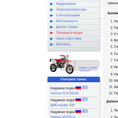
прикл
Квадроциклы
Электрогенераторы
Базов
Снегоуборщики
Мотозапчасти
Ло
Другие товары
Па
Продажа в кредит
Ст
Заказ и доставка
Ве
Контакты
Си
Су
Су
Ре
Н
Смотрите также:
Ма
Шв
Надувная лодка
Yukona-310TSE(Al)
Па
Надувная лодка
Дополнит
ДМБ Альфа-300
Те
Надувная лодка
Yukona-310TS-U
Те