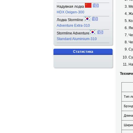
Надувная лодка
Ме
HDX Oxigen-300
Жи
Лодка Stormline
Ко
Adventure Extra-310
Як
Stormline Adventure
Че
Standard Aluminium-310
Че
Су
Статистика
Су
На
Техничес
Тип л
Брэнд
Длина
Ширин