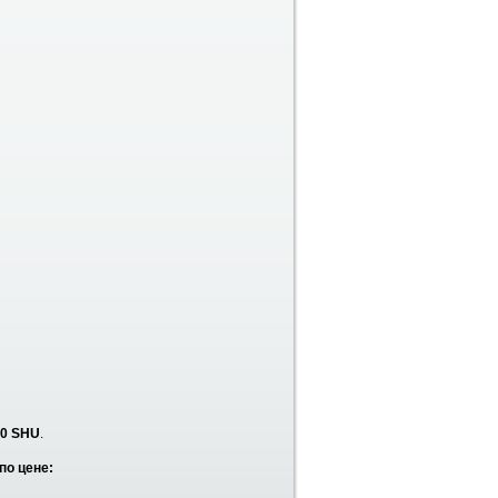
20 SHU
.
по цене: