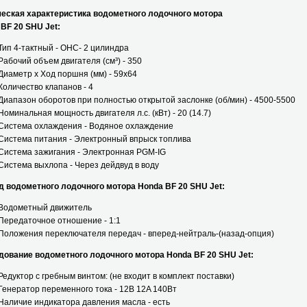
ческая характеристика водометного лодочного мотора
BF 20 SHU Jet:
Тип 4-тактный - OHC- 2 цилиндра
Рабочий объем двигателя (см³) - 350
Диаметр х Ход поршня (мм) - 59x64
Количество клапанов - 4
Диапазон оборотов при полностью открытой заслонке (об/мин) - 4500-5500
Номинальная мощность двигателя л.с. (кВт) - 20 (14.7)
Система охлаждения - Водяное охлаждение
Система питания - Электронный впрыск топлива
Система зажигания - Электронная PGM-IG
Система выхлопа - Через дейдвуд в воду
д водометного лодочного мотора Honda BF 20 SHU Jet:
Водометный движитель
Передаточное отношение - 1:1
Положения переключателя передач - вперед-нейтраль-(назад-опция)
дование водометного лодочного мотора Honda BF 20 SHU Jet:
Редуктор с гребным винтом: (не входит в комплект поставки)
Генератор переменного тока - 12В 12A 140Вт
Наличие индикатора давления масла - есть