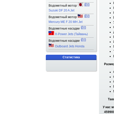
Водометный мотор
Suzuki DF 20 A Jet
Водометный мотор
Mercury ME F 20 MH Jet
Водометные насадки
X-Power Jets (Тайвань)
Водометные насадки
Outboard Jets Honda
Статистика
Разме
Так
У нас 
459900