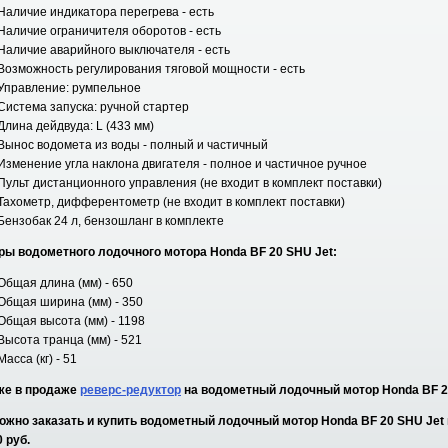
Наличие индикатора перегрева - есть
Наличие ограничителя оборотов - есть
Наличие аварийного выключателя - есть
Возможность регулирования тяговой мощности - есть
Управление: румпельное
Система запуска: ручной стартер
Длина дейдвуда: L (433 мм)
Вынос водомета из воды - полный и частичный
Изменение угла наклона двигателя - полное и частичное ручное
Пульт дистанционного управления (не входит в комплект поставки)
Тахометр, дифферентометр (не входит в комплект поставки)
Бензобак 24 л, бензошланг в комплекте
ры водометного лодочного мотора Honda BF 20 SHU Jet:
Общая длина (мм) - 650
Общая ширина (мм) - 350
Общая высота (мм) - 1198
Высота транца (мм) - 521
Масса (кг) - 51
же в продаже
реверс-редуктор
на водометный лодочный мотор Honda BF 
можно заказать и купить водометный лодочный мотор Honda BF 20 SHU Jet 
 руб.