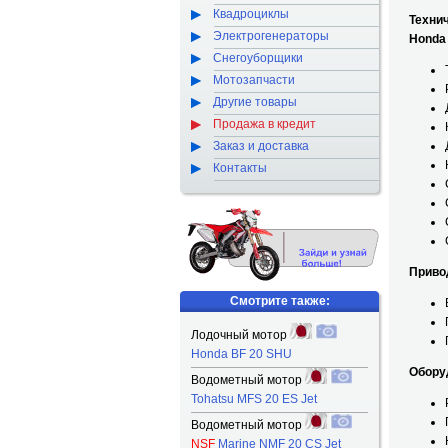
Квадроциклы
Техни
Электрогенераторы
Honda 
Снегоуборщики
Мотозапчасти
Другие товары
Продажа в кредит
Заказ и доставка
Контакты
Приво
Смотрите также:
Лодочный мотор
Honda BF 20 SHU
Обору
Водометный мотор
Tohatsu MFS 20 ES Jet
Водометный мотор
NSF
Marine NMF 20 CS Jet