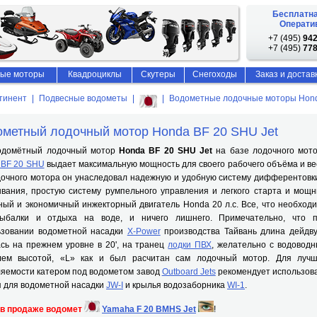
Бесплатна
Оператив
+7 (495)
942
+7 (495)
778
ые моторы
Квадроциклы
Скутеры
Снегоходы
Заказ и достав
тинент
Подвесные водометы
Водометные лодочные моторы Hon
метный лодочный мотор Honda BF 20 SHU Jet
мётный лодочный мотор
Honda BF 20 SHU Jet
на базе лодочного мот
 BF 20 SHU
выдает максимальную мощность для своего рабочего объёма и ве
дочного мотора он унаследовал надежную и удобную систему дифферентовк
ывания, простую систему румпельного управления и легкого старта и мощ
ый и экономичный инжекторный двигатель Honda 20 л.с. Все, что необход
ыбалки и отдыха на воде, и ничего лишнего. Примечательно, что 
ьзовании водометной насадки
X-Power
производства Тайвань длина дейдв
сь на прежнем уровне в 20', на транец
лодки ПВХ
, желательно с водовод
лем высотой, «L» как и был расчитан сам лодочный мотор. Для луч
ляемости катером под водометом завод
Outboard Jets
рекомендует использов
я для водометной насадки
JW-I
и крылья водозаборника
WI-1
.
 в продаже водомет
Yamaha F 20 BMHS Jet
!