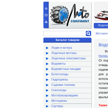
Лодочн
Мотокон
Каталог товаров
Водо
Лодки и катера
Водо
Лодочные моторы
Honda
Лодочные электрмоторы
От ло
Водометы
откид
Водометные насадки
надежн
Болотоходы
для р
испол
Гидроциклы
остала
Садовая техника
тонне
Снегоходы
управ
Мотобуксировщики
крыль
Мотоциклы
Также
Скутеры