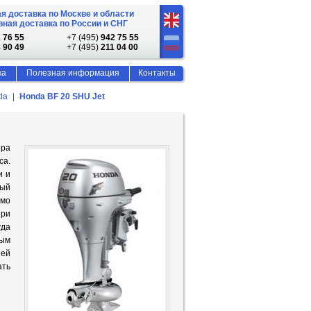
я доставка по Москве и области
ная доставка по России и СНГ
 76 55
+7 (495)
942 75 55
 90 49
+7 (495)
211 04 00
ка
Полезная информация
Контакты
da
Honda BF 20 SHU Jet
ора
са.
и и
ный
имо
при
уда
ным
шей
ать