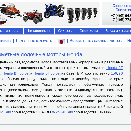
Бесплатна
Оператив
+7 (495)
942
+7 (495)
778
ые моторы
Квадроциклы
Скутеры
Снегоходы
Заказ и достав
тинент
Подвесные водометы
Водометные лодочные моторы
H
ометные лодочные моторы Honda
ьный ряд водометов Honda, поставляемых корпорацией в различные
ы мира немногочисленный и включает три 4-тактные модели:
Honda BF
t
,
Honda BF 65 Jet
и
Honda BF 35 Jet
на базе ПЛМ, соотвтственно
150
,
90
.с. Россия по ряду причин не входит в линейку стран, в которые
шленная корпорация Хонда поставляет и обслуживает готовые
еты (необходимо осуществлять разовые индивидуальные поставки).
о, ввиду их популярности среди отечественных водомоторников,
но в классе до 50 л.с., есть возможность предоставить рынку готовые
етные лодочные моторы Honda, оборудованные водометной насадкой
rd Jets
производства США или
X-Power Jets
производства Тайвань.