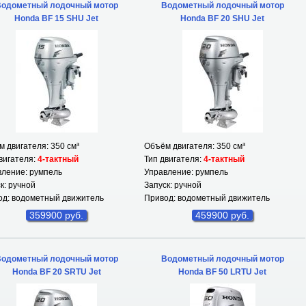
одометный лодочный мотор
Водометный лодочный мотор
Honda BF 15 SHU Jet
Honda BF 20 SHU Jet
 двигателя: 350 см³
Объём двигателя: 350 см³
вигателя:
4-тактный
Тип двигателя:
4-тактный
вление: румпель
Управление: румпель
к: ручной
Запуск: ручной
од: водометный движитель
Привод: водометный движитель
359900 руб.
459900 руб.
одометный лодочный мотор
Водометный лодочный мотор
Honda BF 20 SRTU Jet
Honda BF 50 LRTU Jet