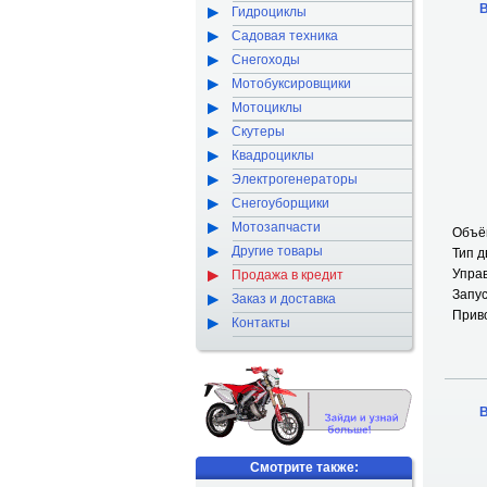
В
Гидроциклы
Садовая техника
Снегоходы
Мотобуксировщики
Мотоциклы
Скутеры
Квадроциклы
Электрогенераторы
Снегоуборщики
Мотозапчасти
Объём
Другие товары
Тип д
Упра
Продажа в кредит
Запус
Заказ и доставка
Прив
Контакты
В
Смотрите также: