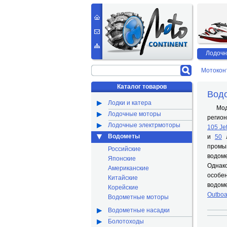
Лодочн
Мотокон
Каталог товаров
Вод
Лодки и катера
Модел
Лодочные моторы
регион
Лодочные электрмоторы
105 Je
Водометы
и
50
л
промы
Российские
водом
Японские
Однак
Американские
особен
Китайские
водом
Корейские
Outboa
Водометные моторы
Водометные насадки
Болотоходы