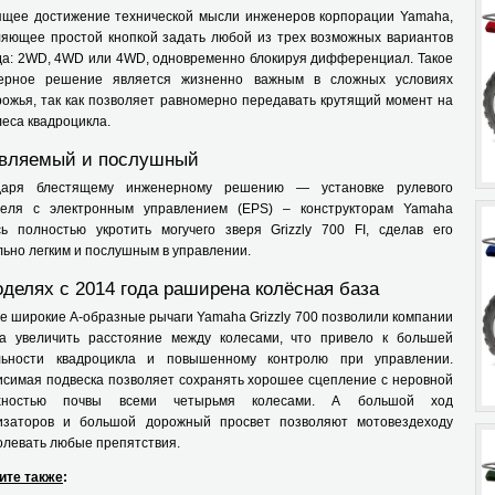
ящее достижение технической мысли инженеров корпорации Yamaha,
ляющее простой кнопкой задать любой из трех возможных вариантов
да: 2WD, 4WD или 4WD, одновременно блокируя дифференциал. Такое
ерное решение является жизненно важным в сложных условиях
ожья, так как позволяет равномерно передавать крутящий момент на
леса квадроцикла.
вляемый и послушный
даря блестящему инженерному решению — установке рулевого
теля с электронным управлением (EPS) – конструкторам Yamaha
сь полностью укротить могучего зверя Grizzly 700 FI, сделав его
ьно легким и послушным в управлении.
оделях с 2014 года раширена колёсная база
 широкие А-образные рычаги Yamaha Grizzly 700 позволили компании
a увеличить расстояние между колесами, что привело к большей
льности квадроцикла и повышенному контролю при управлении.
исимая подвеска позволяет сохранять хорошее сцепление с неровной
рхностью почвы всеми четырьмя колесами. А большой ход
изаторов и большой дорожный просвет позволяют мотовездеходу
олевать любые препятствия.
ите также
: