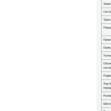
Зажиг
Систе
Транс
Пере
Прив
Приво
Топли
Объе
сист
Подве
Ход п
перед
Рулев
Шасс