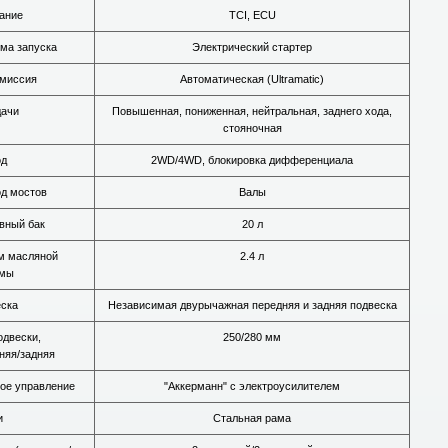
ание
TCI, ECU
ма запуска
Электрический стартер
миссия
Автоматическая (Ultramatic)
дачи
Повышенная, пониженная, нейтральная, заднего хода,
стояночная
од
2WD/4WD, блокировка дифференциала
д мостов
Валы
вный бак
20 л
м масляной
2.4 л
емы
ска
Независимая двурычажная передняя и задняя подвеска
одвески,
250/280 мм
няя/задняя
ое управление
"Аккерманн" с электроусилителем
и
Стальная рама