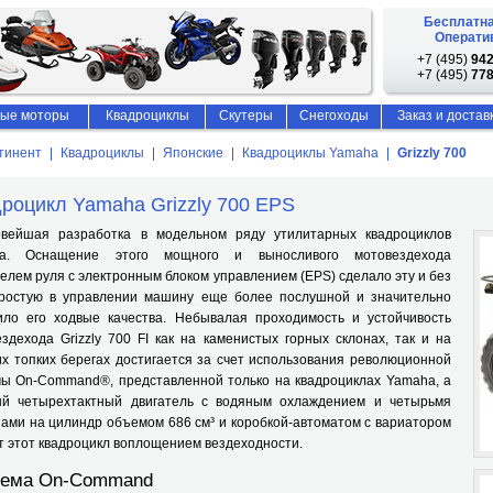
Бесплатна
Оператив
+7 (495)
942
+7 (495)
778
ые моторы
Квадроциклы
Скутеры
Снегоходы
Заказ и достав
тинент
Квадроциклы
Японские
Квадроциклы Yamaha
Grizzly 700
роцикл Yamaha Grizzly 700 EPS
шая разработка в модельном ряду утилитарных квадроциклов
a. Оснащение этого мощного и выносливого мотовездехода
елем руля с электронным блоком управлением (EPS) сделало эту и без
простую в управлении машину еще более послушной и значительно
ило его ходвые качества. Небывалая проходимость и устойчивость
здехода Grizzly 700 FI как на каменистых горных склонах, так и на
х топких берегах достигается за счет использования революционной
мы On-Command®, представленной только на квадроциклах Yamaha, а
й четырехтактный двигатель с водяным охлаждением и четырьмя
ами на цилиндр объемом 686 см³ и коробкой-автоматом с вариатором
 этот квадроцикл воплощением вездеходности.
тема On-Command