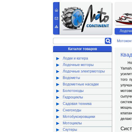
Лодочн
Мотокон
Каталог товаров
Квад
Лодки и катера
Новей
Лодочные моторы
Yamah
Лодочные электрмоторы
усилит
Водометы
того 
Водометные насадки
улучш
Болотоходы
мотове
сыпучи
Гидроциклы
систе
Садовая техника
мощны
Снегоходы
клапан
Мотобуксировщики
делают
Мотоциклы
Сис
Скутеры