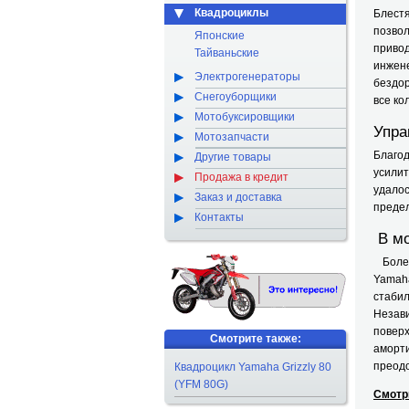
Квадроциклы
Блест
позво
Японские
приво
Тайваньские
инжен
Электрогенераторы
бездор
Снегоуборщики
все ко
Мотобуксировщики
Упра
Мотозапчасти
Благо
Другие товары
усили
Продажа в кредит
удало
Заказ и доставка
предел
Контакты
В м
Более
Yamah
стаби
Незав
пове
Смотрите также:
аморт
преод
Квадроцикл Yamaha Grizzly 80
(YFM 80G)
Смотр