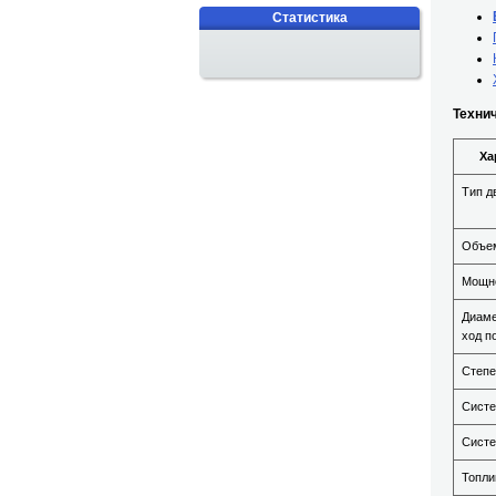
Статистика
Техни
Ха
Тип д
Объе
Мощн
Диаме
ход п
Степе
Систе
Систе
Топли