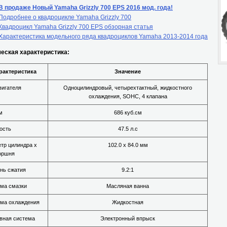
В продаже Новый Yamaha Grizzly 700 EPS 2016 мод. года!
Подробнее о квадроцикле Yamaha Grizzly 700
Квадроцикл Yamaha Grizzly 700 EPS обзорная статья
Характеристика модельного ряда квадроциклов Yamaha 2013-2014 года
ческая характеристика:
рактеристика
Значение
вигателя
Одноцилиндровый, четырехтактный, жидкостного
охлаждения, SOHC, 4 клапана
м
686 куб.см
ость
47.5 л.с
тр цилиндра х
102.0 х 84.0 мм
оршня
нь сжатия
9.2:1
ма смазки
Масляная ванна
ма охлаждения
Жидкостная
вная система
Электронный впрыск