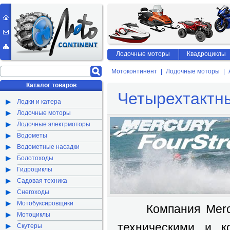
Лодочные моторы
Квадроциклы
Мотоконтинент
Лодочные моторы
Каталог товаров
Четырехтактн
Лодки и катера
Лодочные моторы
Лодочные электрмоторы
Водометы
Водометные насадки
Болотоходы
Гидроциклы
Садовая техника
Снегоходы
Мотобуксировщики
Компания Mercury
Мотоциклы
техническими и к
Скутеры