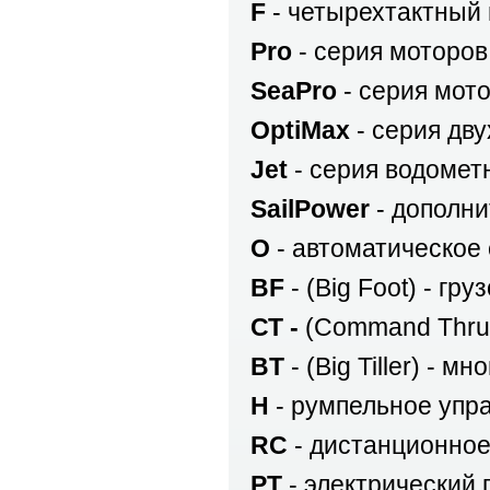
F
- четырехтактный 
Pro
- серия моторов
SeaPro
- серия мот
OptiMax
- серия дв
Jet
- серия водомет
SailPower
- дополни
O
- автоматическое
BF
- (Big Foot) - гр
СТ -
(Command Thrus
BТ
- (Big Tiller) -
H
- румпельное упр
RC
- дистанционное
PT
- электрический 