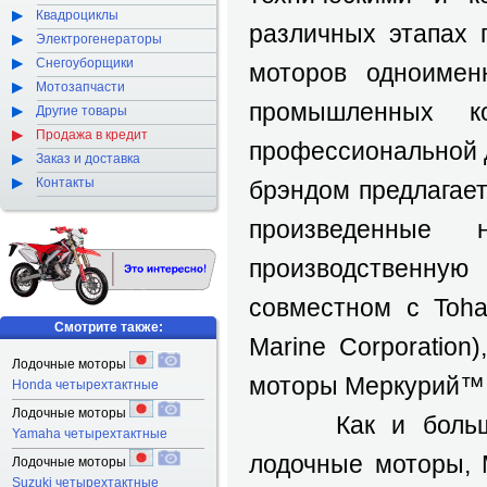
Квадроциклы
различных этапах 
Электрогенераторы
Снегоуборщики
моторов одноимен
Мотозапчасти
промышленных к
Другие товары
Продажа в кредит
профессиональной д
Заказ и доставка
Контакты
брэндом предлагае
произведенные 
производственную
совместном с Toha
Смотрите также:
Marine Corporation
Лодочные моторы
моторы Меркурий™
Honda четырехтактные
Лодочные моторы
Как и большинс
Yamaha четырехтактные
лодочные моторы, 
Лодочные моторы
Suzuki четырехтактные