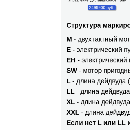
Управление: Дистанционное, трим
2499900 руб.
Структура маркир
М
- двухтактный мот
Е
- электрический пу
ЕH
- электрический 
SW
- мотор пригодн
L
- длина дейдвуда (
LL
- длина дейдвуда 
XL
- длина дейдвуда
XXL
- длина дейдвуд
Если нет L или LL 