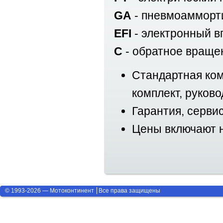
GA
- пневмоамморт
EFI
- электронный в
C
- обратное враще
Стандартная ком
комплект, руково
Гарантия, серви
Цены включают н
© 1993-2026 — Мотоконтинент
Все права защищены