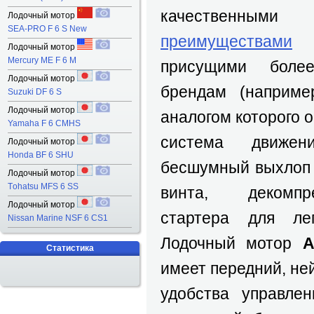
качественными
Лодочный мотор
SEA-PRO F 6 S New
преимуществами
и 
Лодочный мотор
Mercury ME F 6 M
присущими боле
Лодочный мотор
брендам (наприм
Suzuki DF 6 S
Лодочный мотор
аналогом которого о
Yamaha F 6 CMHS
система движен
Лодочный мотор
Honda BF 6 SHU
бесшумный выхлоп 
Лодочный мотор
Тohatsu MFS 6 SS
винта, декомпр
Лодочный мотор
стартера для ле
Nissan Marine NSF 6 CS1
Лодочный мотор
A
Статистика
имеет передний, не
удобства управлен