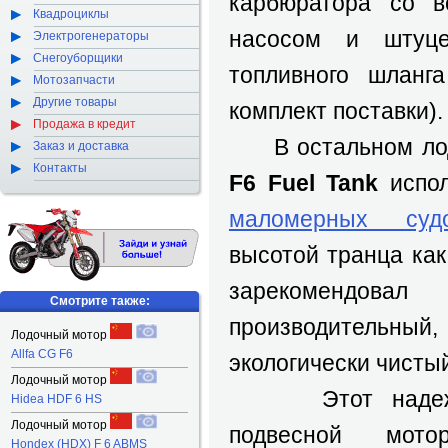
карбюратора со в
Квадроциклы
насосом и штуце
Электрогенераторы
Снегоуборщики
топливного шланг
Мотозапчасти
Другие товары
комплект поставки).
Продажа в кредит
В остальном ло
Заказ и доставка
Контакты
F6 Fuel Tank
испол
маломерных суд
высотой транца ка
зарекоменд
Смотрите также:
производительн
Лодочный мотор
Allfa CG F6
экологически чистый
Лодочный мотор
Этот надежны
Hidea HDF 6 HS
Лодочный мотор
подвесной мот
Hondex (HDX) F 6 ABMS