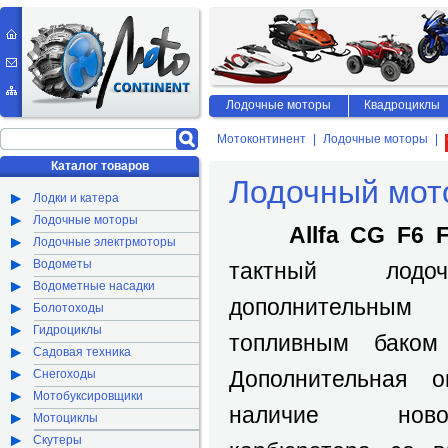
Лодочные моторы
Квадроциклы
Мотоконтинент
Лодочные моторы
Каталог товаров
Лодочный мото
Лодки и катера
Лодочные моторы
Allfa CG F6 
Лодочные электрмоторы
Водометы
тактный лод
Водометные насадки
дополнительным
Болотоходы
Гидроциклы
топливным баком
Садовая техника
Дополнительная о
Снегоходы
Мотобуксировщики
наличие ново
Мотоциклы
Скутеры