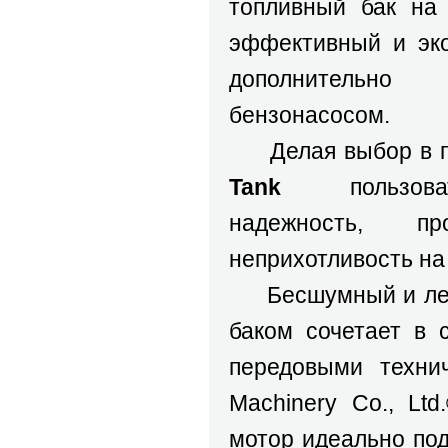
топливный бак на
эффективный и эк
дополнительн
бензонасосом.
Делая выбор в п
Tank
пользоват
надежность, пр
неприхотливость на 
Бесшумный и ле
баком сочетает в 
передовыми техни
Machinery Co., Lt
мотор идеально под