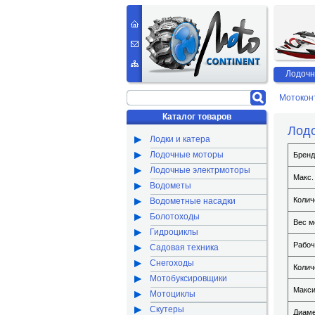
Лодочн
Мотокон
Каталог товаров
Лод
Лодки и катера
Лодочные моторы
Бренд
Лодочные электрмоторы
Макс.
Водометы
Колич
Водометные насадки
Болотоходы
Вес мо
Гидроциклы
Рабоч
Садовая техника
Снегоходы
Колич
Мотобуксировщики
Макси
Мотоциклы
Скутеры
Диаме