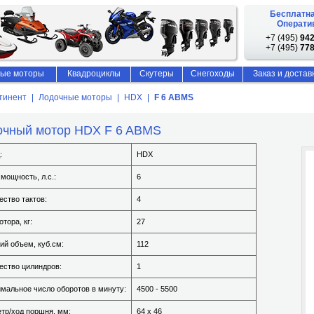
Бесплатна
Оператив
+7 (495)
942
+7 (495)
778
ые моторы
Квадроциклы
Скутеры
Снегоходы
Заказ и достав
тинент
Лодочные моторы
HDX
F 6 ABMS
очный мотор HDX F 6 ABMS
:
HDX
 мощность, л.с.:
6
ество тактов:
4
тора, кг:
27
ий объем, куб.см:
112
ество цилиндров:
1
мальное число оборотов в минуту:
4500 - 5500
тр/ход поршня, мм:
64 х 46