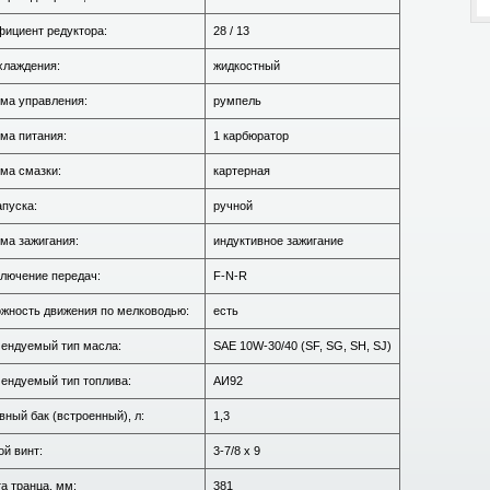
ициент редуктора:
28 / 13
хлаждения:
жидкостный
ма управления:
румпель
ма питания:
1 карбюратор
ма смазки:
картерная
апуска:
ручной
ма зажигания:
индуктивное зажигание
лючение передач:
F-N-R
жность движения по мелководью:
есть
ендуемый тип масла:
SAE 10W-30/40 (SF, SG, SH, SJ)
ендуемый тип топлива:
АИ92
вный бак (встроенный), л:
1,3
ой винт:
3-7/8 x 9
а транца, мм:
381