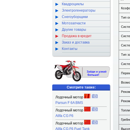
Квадроциклы
Коэфф
Электрогенераторы
Снегоуборщики
Тип о
Мотозапчасти
Систе
Другие товары
Продажа в кредит
Систе
Заказ и доставка
Систе
Контакты
Тип з
Систе
Перек
Возмо
Смотрите также:
Реком
Лодочный мотор
Реком
Parsun F 6A BMS
Лодочный мотор
Топли
Allfa CG F6
Гребн
Лодочный мотор
Allfa CG F6 Fuel Tank
Высот