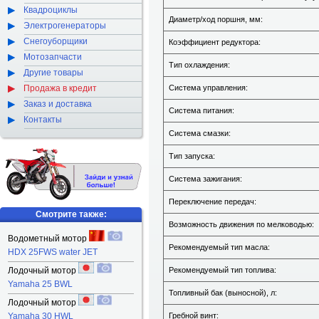
Квадроциклы
Диаметр/ход поршня, мм:
Электрогенераторы
Снегоуборщики
Коэффициент редуктора:
Мотозапчасти
Тип охлаждения:
Другие товары
Продажа в кредит
Система управления:
Заказ и доставка
Система питания:
Контакты
Система смазки:
Тип запуска:
Система зажигания:
Переключение передач:
Смотрите также:
Возможность движения по мелководью:
Водометный мотор
Рекомендуемый тип масла:
HDX 25FWS water JET
Лодочный мотор
Рекомендуемый тип топлива:
Yamaha 25 BWL
Топливный бак (выносной), л:
Лодочный мотор
Yamaha 30 HWL
Гребной винт: