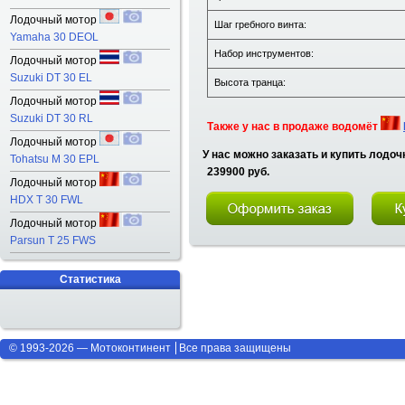
Лодочный мотор
Шаг гребного винта:
Yamaha 30 DEOL
Набор инструментов:
Лодочный мотор
Suzuki DT 30 EL
Высота транца:
Лодочный мотор
Suzuki DT 30 RL
Также у нас в продаже водомёт
Лодочный мотор
У нас можно заказать и купить лодо
Tohatsu M 30 EPL
239900 руб.
Лодочный мотор
HDX T 30 FWL
Лодочный мотор
Parsun T 25 FWS
Статистика
© 1993-2026 — Мотоконтинент
Все права защищены