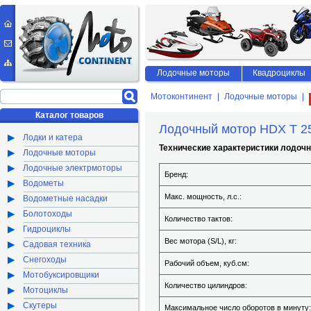
Лодочные моторы
Квадроциклы
Мотоконтинент
Лодочные моторы
Каталог товаров
Лодочный мотор HDX T 
Лодки и катера
Технические характеристики лодочн
Лодочные моторы
Лодочные электрмоторы
Бренд:
Водометы
Макс. мощность, л.с.:
Водометные насадки
Болотоходы
Количество тактов:
Гидроциклы
Вес мотора (S/L), кг:
Садовая техника
Снегоходы
Рабочий объем, куб.см:
Мотобуксировщики
Количество цилиндров:
Мотоциклы
Скутеры
Максимальное число оборотов в минуту: