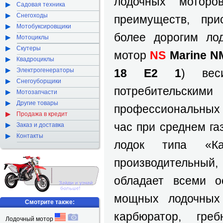
лодочных моторо
Садовая техника
Снегоходы
преимуществ, пр
Мотобуксировщики
более дорогим ло
Мотоциклы
Скутеры
мотор
NS
Marine N
Квадроциклы
Электрогенераторы
18 E2 1
) вес
Снегоуборщики
потребитель
Мотозапчасти
Другие товары
профессиональных 
Продажа в кредит
час при среднем га
Заказ и доставка
Контакты
лодок типа «К
производительный
обладает всеми о
мощных лодочных 
Смотрите также:
карбюратор, гре
Лодочный мотор