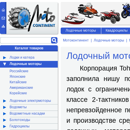
Лодочные моторы
Квадроциклы
Мотоконтинент
Лодочные моторы
Каталог товаров
Лодочный мот
Лодки и катера
Лодочные моторы
Корпорация Tohat
Российские
Японские
заполнила нишу по
Китайские
лодок с ограничен
Американские
Корейские
классе 2-тактнико
Лодочные электрмоторы
Водометы
непревзойденное п
Водометные насадки
и производстве ср
Болотоходы
Гидроциклы