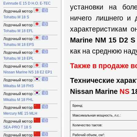
Evinrude E 15 D H.O. E-TEC
установки на бол
Лодочный мотор
ничего лишнего и 
Tohatsu M 18 S
Лодочный мотор
характеристикам о
Tohatsu M 18 EFL
Marine NM 15 D2 S
Лодочный мотор
Tohatsu M 18 EPS
как на среднюю на
Лодочный мотор
Tohatsu M 18 EPL
Также в продаже в
Лодочный мотор
Nissan Marine NS 18 E2 EP1
Технические харак
Лодочный мотор
Mikatsu M 18 FHS
Nissan Marine
NS
1
Лодочный мотор
Mikatsu M 18 FHL
Бренд:
Лодочный мотор
Mercury ME 15 MLH
Максимальная мощность, л.с.:
Лодочный мотор
Количество тактов:
SEA-PRO T 18 S
Лодочный мотор
Рабочий объем, см³: