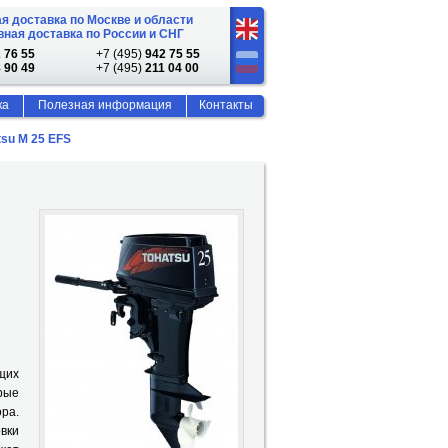
я доставка по Москве и области
ная доставка по России и СНГ
 76 55
+7 (495)
942 75 55
 90 49
+7 (495)
211 04 00
ка
Полезная информация
Контакты
tsu M 25 EFS
щих
рые
ра.
вки