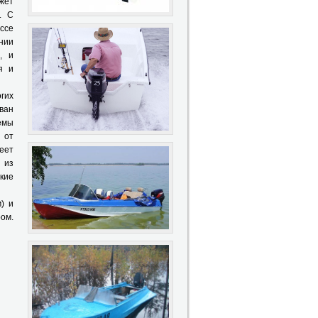
жет
. С
ссе
нии
), и
я и
гих
ван
емы
 от
меет
 из
кие
) и
ом.