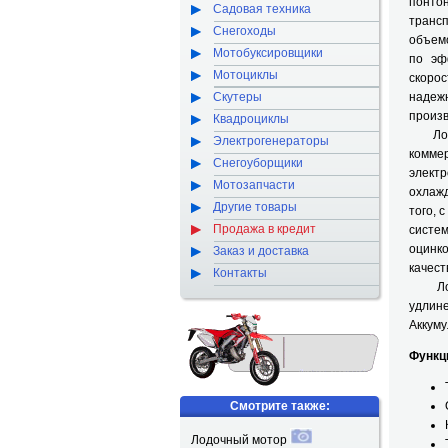
понтон
Садовая техника
транс
Снегоходы
объемо
Мотобуксировщики
по эф
Мотоциклы
скоро
Скутеры
надеж
произв
Квадроциклы
Лодо
Электрогенераторы
комме
Снегоуборщики
элект
Мотозапчасти
охлаж
Другие товары
того, 
Продажа в кредит
систе
оцинко
Заказ и доставка
качест
Контакты
Лодо
удли
Аккуму
Функц
Смотрите также:
Лодочный мотор