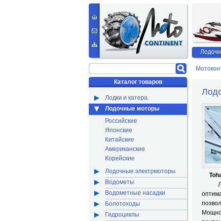
Лодочн
Мотокон
Каталог товаров
Лодо
Лодки и катера
Лодочные моторы
Российские
Японские
Китайские
Американские
Корейские
Лодочные электрмоторы
Toh
Водометы
Лод
Водометные насадки
оптим
позво
Болотоходы
Мощно
Гидроциклы