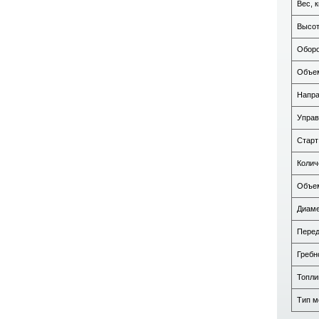
Вес, к
Высот
Оборо
Объем
Напра
Управ
Старт
Колич
Объем
Диаме
Перед
Гребн
Топли
Тип м