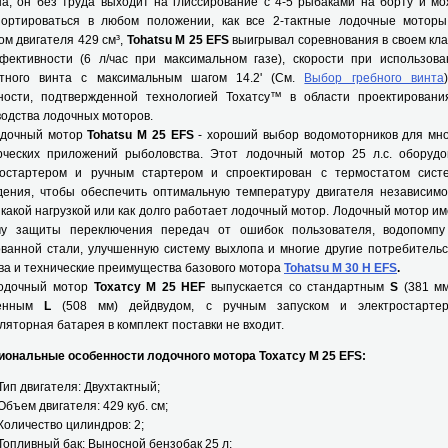
а, он без труда выходит на глиссирование с 4-5 рыбаками на борту и мо
портироваться в любом положении, как все 2-тактные лодочные моторы
м двигателя 429 см³,
Tohatsu M 25 EFS
выигрывал соревнования в своем кла
фективности (6 л/час при максимальном газе), скорости при использова
стного винта с максимальным шагом 14.2' (См.
Выбор гребного винта
ности, подтвержденной технологией Тохатсу™ в области проектировани
одства лодочных моторов.
чный мотор
Tohatsu M 25 EFS
- хороший выбор водомоторников для мно
рческих приложений рыболовства. Этот лодочный мотор 25 л.с. оборудо
ростартером и ручным стартером и спроектирован с термостатом сист
дения, чтобы обеспечить оптимальную температуру двигателя независимо
с какой нагрузкой или как долго работает лодочный мотор. Лодочный мотор и
му защиты переключения передач от ошибок пользователя, водопомпу
ванной стали, улучшенную систему выхлопа и многие другие потребительс
ва и технические преимущества базового мотора
Tohatsu M 30 H EFS
.
чный мотор
Тохатсу M 25 HEF
выпускается со стандартным
S
(381 мм
ненным
L
(508 мм) дейдвудом, с ручным запуском и электростартер
ляторная батарея в комплект поставки не входит.
иональные особенности лодочного мотора Тохатсу M 25 EFS:
Тип двигателя: Двухтактный;
Объем двигателя: 429 куб. см;
Количество цилиндров: 2;
Топливный бак: Выносной бензобак 25 л;