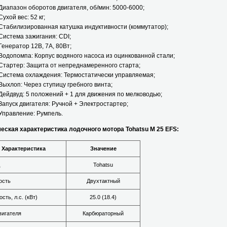
Диапазон оборотов двигателя, об/мин: 5000-6000;
Сухой вес: 52 кг;
Стабилизированная катушка индуктивности (коммутатор);
Система зажигания: CDI;
Генератор 12В, 7А, 80Вт;
Водопомпа: Корпус водяного насоса из оцинкованной стали;
Стартер: Защита от непреднамеренного старта;
Cистема охлаждения: Термостатически управляемая;
Выхлоп: Через ступицу гребного винта;
Дейдвуд: 5 положений + 1 для движения по мелководью;
Запуск двигателя: Ручной + Электростартер;
Управление: Румпель.
еская характеристика лодочного мотора Tohatsu M 25 EFS:
Характеристика
Значение
Tohatsu
ость
Двухтактный
сть, л.с. (кВт)
25.0 (18.4)
вигателя
Карбюраторный