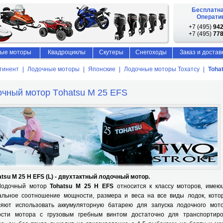
Бесплатна
Оператив
+7 (495)
942
+7 (495)
778
ые моторы
Квадроциклы
Скутеры
Снегоходы
Заказ и достав
тинент
Лодочные моторы
Японские
Лодочные моторы Тохатсу
Toha
чный мотор Тohatsu M 25 EFS
atsu M 25 H EFS (L) - двухтактный лодочный мотор.
очный мотор
Tohatsu M 25 H EFS
относится к классу моторов, имею
альное соотношение мощности, размера и веса на все виды лодок, кото
ляют использовать аккумуляторную батарею для запуска лодочного мото
сти мотора с грузовым гребным винтом достаточно для транспортиро