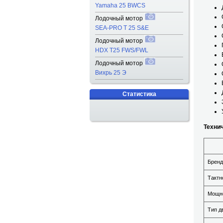
Yamaha 25 BWCS
Лодочный мотор
SEA-PRO T 25 S&E
Лодочный мотор
HDX T25 FWS/FWL
Лодочный мотор
Вихрь 25 Э
Статистика
Технич
Бренд
Тактн
Мощно
Тип д