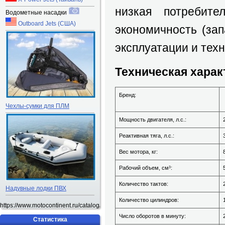
низкая потребите
Водометные насадки
Outboard Jets (США)
экономичность (зап
эксплуатации и тех
Техническая харак
Бренд:
Чехлы-сумки для ПЛМ
Мощность двигателя, л.с.:
Реактивная тяга, л.с.:
Вес мотора, кг:
Рабочий объем, см³:
Количество тактов:
Надувные лодки ПВХ
Количество цилиндров:
https://www.motocontinent.ru/catalog/small/1285161085ll.jpeg
Число оборотов в минуту:
Статистика