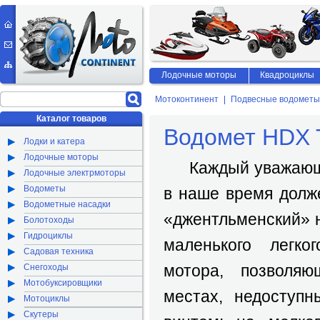
Лодочные моторы
Квадроциклы
Мотоконтинент
Подвесные водометы
Каталог товаров
Водомет HDX 
Лодки и катера
Лодочные моторы
Каждый уважающий
Лодочные электрмоторы
Водометы
в наше время долж
Водометные насадки
«джентльменский» 
Болотоходы
Гидроциклы
маленького легко
Садовая техника
мотора, позволяю
Снегоходы
Мотобуксировщики
местах, недоступ
Мотоциклы
Скутеры