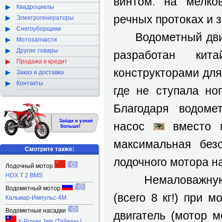
винтом: на мелков
Квадроциклы
речных протоках и 
Электрогенераторы
Снегоуборщики
Водометный дви
Мотозапчасти
Другие товары
разработан кит
Продажа в кредит
конструкторами для
Заказ и доставка
Контакты
где не ступала но
Благодаря водоме
насос
вместо г
максимальная без
Смотрите также:
лодочного мотора на
Лодочный мотор
HDX T 2 BMS
Немаловажную ро
Водометный мотор
(всего 8 кг!) при 
Кальмар-Импульс-4М
Водометные насадки
двигатель (мотор 
X-Power Jets (Тайвань)