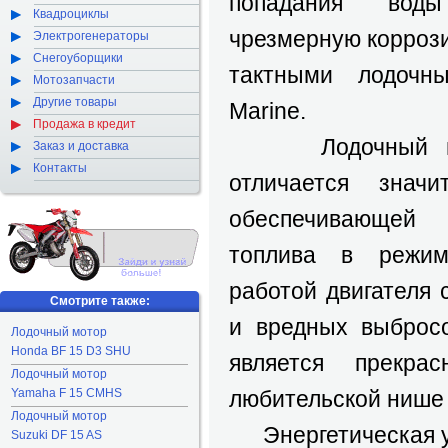
попадания вод
Квадроциклы
чрезмерную коррози
Электрогенераторы
Снегоуборщики
тактными лодочны
Мотозапчасти
Другие товары
Marine.
Продажа в кредит
Лодочный м
Заказ и доставка
Контакты
отличается значи
обеспечивающей
топлива в режим
работой двигателя 
Смотрите также:
и вредных выброс
Лодочный мотор
Honda BF 15 D3 SHU
является прекр
Лодочный мотор
Yamaha F 15 CMHS
любительской нише 
Лодочный мотор
Энергетическая 
Suzuki DF 15 AS