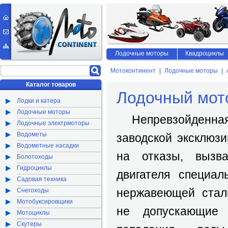
Лодочные моторы
Квадроциклы
Мотоконтинент
Лодочные моторы
Каталог товаров
Лодочный мот
Лодки и катера
Лодочные моторы
Непревзойденная 
Лодочные электрмоторы
Водометы
заводской эксклюзи
Водометные насадки
на отказы, вызв
Болотоходы
Гидроциклы
двигателя специа
Садовая техника
нержавеющей стал
Снегоходы
Мотобуксировщики
не допускающие 
Мотоциклы
Скутеры