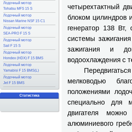
Лодочный мотор
четырехтактный дв
Tohatsu MFS 15 S
Лодочный мотор
блоком цилиндров 
Nissan Marine NSF 15 C1
генератор 138 Вт,
Лодочный мотор
SEA-PRO F 15 S
системы зажигания
Лодочный мотор
Sail F 15 S
зажигания и до
Лодочный мотор
Hondex (HDX) F 15 BMS
водоохлаждения с т
Лодочный мотор
Передвигаться 
Yamabisi F 15 BMS(L)
Лодочный мотор
мелководью бла
Jet F 15 BMS
положениями лодоч
Статистика
специально для м
двигателя можно
алюминиевого греб